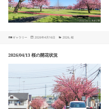
フ
投
カ
ギャラリー
2026年4月16日
2026
,
桜
ォ
稿
テ
ー
日:
ゴ
マ
リ
2026/04/13 桜の開花状況
ッ
ー
ト