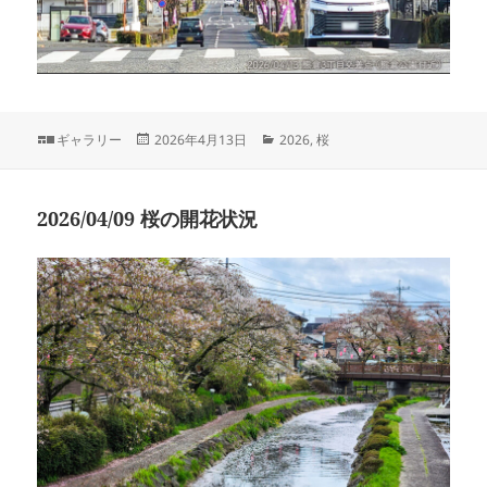
フ
投
カ
ギャラリー
2026年4月13日
2026
,
桜
ォ
稿
テ
ー
日:
ゴ
マ
リ
2026/04/09 桜の開花状況
ッ
ー
ト